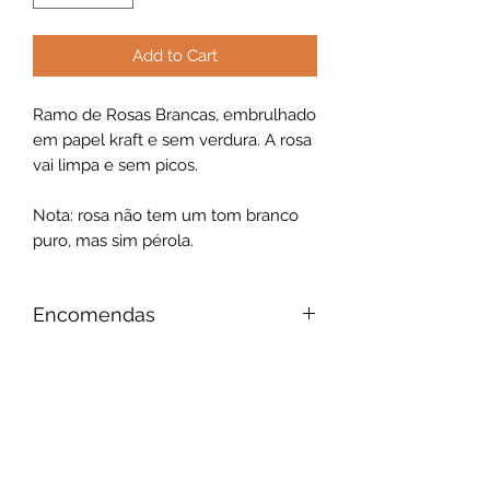
Add to Cart
Ramo de Rosas Brancas, embrulhado
em papel kraft e sem verdura. A rosa
vai limpa e sem picos.
Nota: rosa não tem um tom branco
puro, mas sim pérola.
Encomendas
Necessitamos de 2 a 3 dias úteis
Embalamento e Envio
entre a data da sua encomenda e a
data pretendida para entrega.
Seguimos as melhores práticas de
Trabalhamos apenas com as flores
embalamento e envio existentes no
mais frescas e a maioria das nossas
mercado das flores, baseadas no
flores estão ainda no produtor.