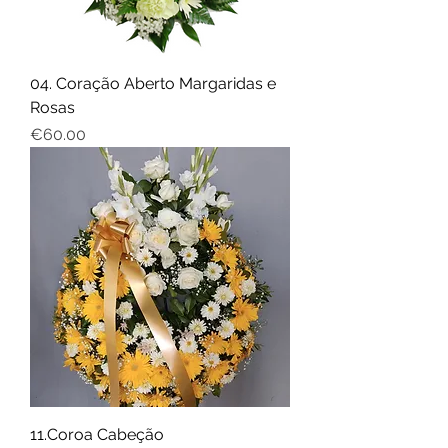
04. Coração Aberto Margaridas e
Rosas
Price
€60.00
11.Coroa Cabeção