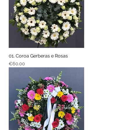
01. Coroa Gerberas e Rosas
Price
€60.00