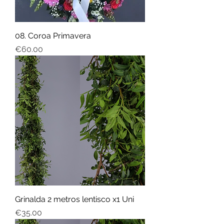
08. Coroa Primavera
Price
€60.00
Grinalda 2 metros lentisco x1 Uni
Price
€35.00