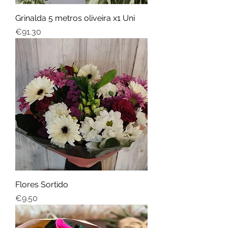
Grinalda 5 metros oliveira x1 Uni
Price
€91.30
Flores Sortido
Price
€9.50