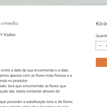
 consulta
€0.0
2V #34841
Quanti
s entre a data da sua encomenda e a data
hamos apenas com as flores mais frescas e a
ainda no produtor.
diato, terá que encomendar as flores que
ais são, basta contactar através do
ue proceder a substituição tons e de flores.
m o cliente antes de o fazermos. Se não