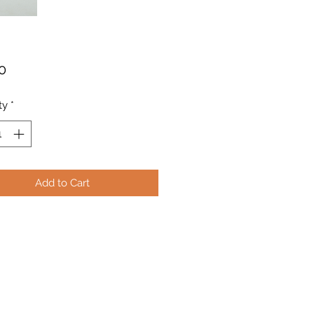
Price
0
ty
*
Add to Cart