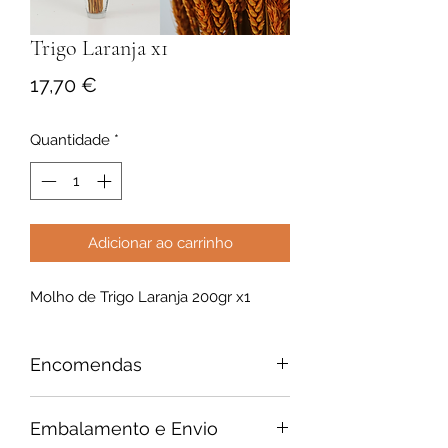
Trigo Laranja x1
Preço
17,70 €
Quantidade
*
Adicionar ao carrinho
Molho de Trigo Laranja 200gr x1
Encomendas
Necessitamos de 2 a 3 dias úteis
Embalamento e Envio
entre a data da sua encomenda e a