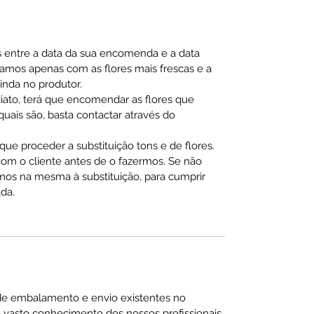
s entre a data da sua encomenda e a data
hamos apenas com as flores mais frescas e a
ainda no produtor.
diato, terá que encomendar as flores que
ais são, basta contactar através do
ue proceder a substituição tons e de flores.
m o cliente antes de o fazermos. Se não
mos na mesma à substituição, para cumprir
da.
de embalamento e envio existentes no
 vasto conhecimento dos nossos profissionais,