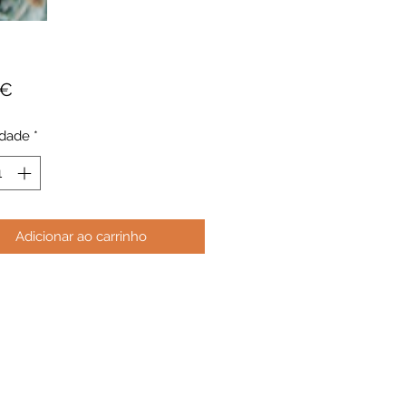
Preço
 €
idade
*
Adicionar ao carrinho