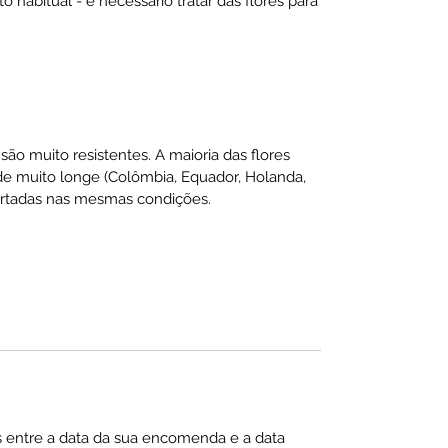
habitual - é necessário tratar das flores para
são muito resistentes. A maioria das flores
 muito longe (Colômbia, Equador, Holanda,
sportadas nas mesmas condições.
s entre a data da sua encomenda e a data