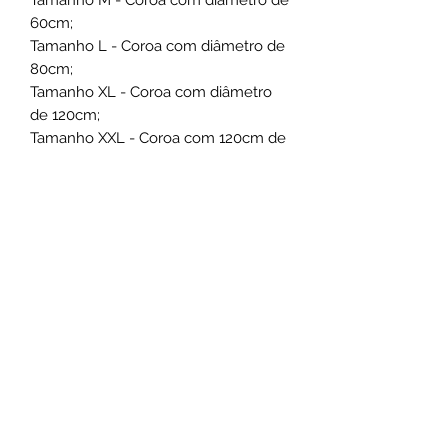
Tamanho M - Coroa com diâmetro de
60cm;
Tamanho L - Coroa com diâmetro de
80cm;
Tamanho XL - Coroa com diâmetro
de 120cm;
Tamanho XXL - Coroa com 120cm de
largura por 150cm de altura.
A fotografia foi tirada a uma coroa
tamanho L.
Informações para Entrega
Para procedermos à entrega,
necessitamos de pelo menos 3 horas
para a conceção da coroa.
Cofinanciado por: