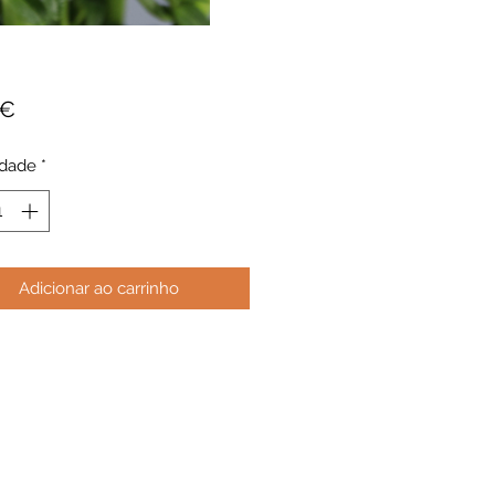
Preço
 €
idade
*
Adicionar ao carrinho