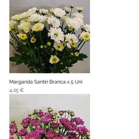
Margarida Santin Branca x 5 Uni
Preço
4,25 €