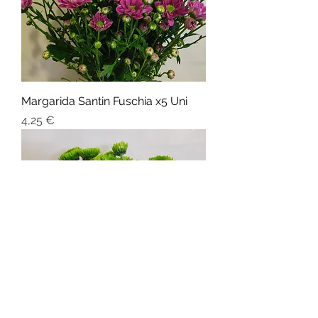
Margarida Santin Fuschia x5 Uni
Preço
4,25 €