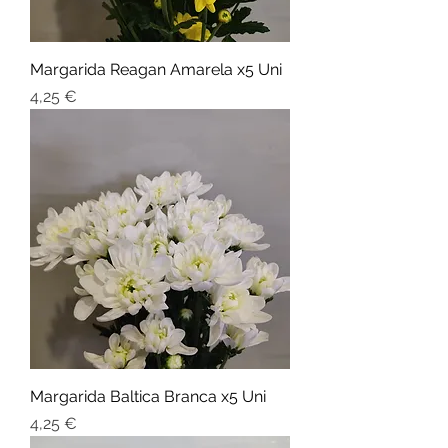
Margarida Reagan Amarela x5 Uni
Preço
4,25 €
Margarida Baltica Branca x5 Uni
Preço
4,25 €