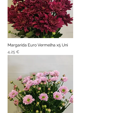
Margarida Euro Vermelha x5 Uni
Preço
4,25 €