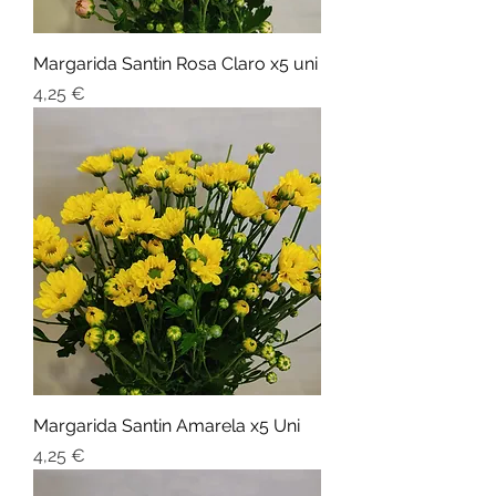
Margarida Santin Rosa Claro x5 uni
Preço
4,25 €
Margarida Santin Amarela x5 Uni
Preço
4,25 €