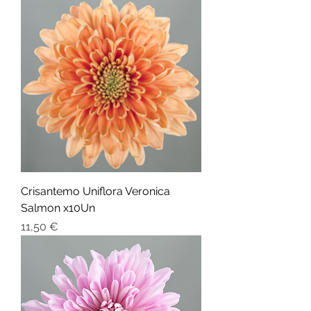
Crisantemo Uniflora Veronica
Salmon x10Un
Preço
11,50 €