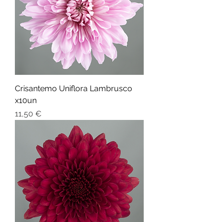
Crisantemo Uniflora Lambrusco
x10un
Preço
11,50 €