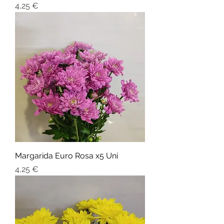
Preço
4,25 €
Margarida Euro Rosa x5 Uni
Preço
4,25 €